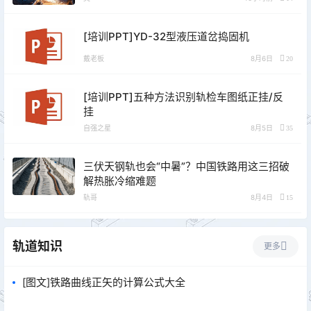
[培训PPT]YD-32型液压道岔捣固机
戴老板
8月6日
20
[培训PPT]五种方法识别轨检车图纸正挂/反
挂
自强之星
8月5日
35
三伏天钢轨也会“中暑”？中国铁路用这三招破
解热胀冷缩难题
轨哥
8月4日
15
轨道知识
更多
[图文]铁路曲线正矢的计算公式大全