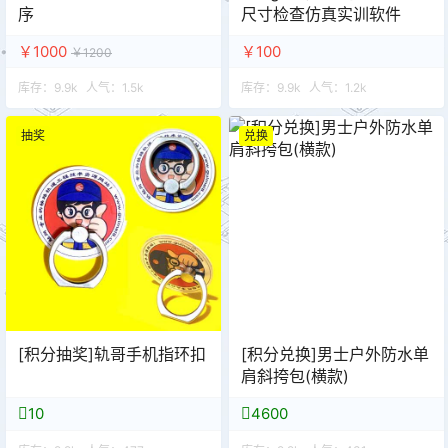
序
尺寸检查仿真实训软件
￥1000
￥100
￥1200
库存：
9.9k
人气：
1.5k
库存：
9.9k
人气：
1.2k
抽奖
兑换
[积分抽奖]轨哥手机指环扣
[积分兑换]男士户外防水单
肩斜挎包(横款)
10
4600