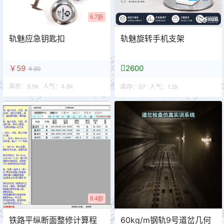
6.7折
轨魅应急钥匙扣
轨魅旋转手机支架
￥59
2600
￥89
库存：
9.9k
人气：
4.8k
库存：
97
人气：
1.2k
8.4折
铁路平纵断面整修计算程
60kg/m钢轨9号道岔几何