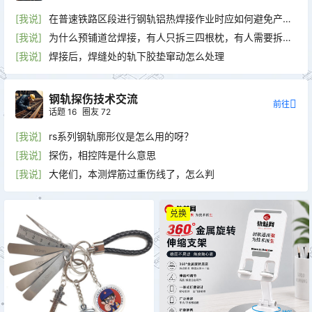
[我说]
在普速铁路区段进行钢轨铝热焊接作业时应如何避免产生
高焊头？
[我说]
为什么预铺道岔焊接，有人只拆三四根枕，有人需要拆一
节铁
[我说]
焊接后，焊缝处的轨下胶垫窜动怎么处理
钢轨探伤技术交流
前往
话题
16
圈友
72
[我说]
rs系列钢轨廓形仪是怎么用的呀？
[我说]
探伤，相控阵是什么意思
[我说]
大佬们，本测焊筋过重伤线了，怎么判
兑换