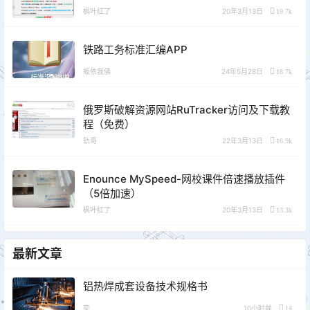
枫叶红了
20年3月13日
19.7k
铁路工务标准汇编APP
皈依我佛
24年5月28日
18.7k
俄罗斯破解资源网站RuTracker访问及下载教
程（免费）
轨哥
22年3月13日
16.9k
Enounce MySpeed-网校课件倍速播放插件
（5倍加速）
枫叶红了
20年3月13日
13.3k
最新文章
铝热焊成套设备技术规格书
奕
10小时前
14