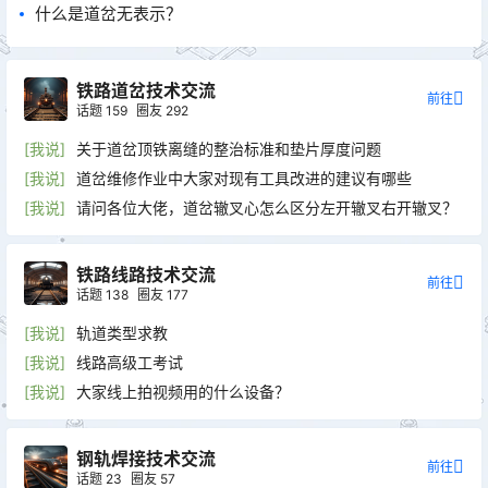
什么是道岔无表示？
铁路道岔技术交流
前往
话题
159
圈友
292
[我说]
关于道岔顶铁离缝的整治标准和垫片厚度问题
[我说]
道岔维修作业中大家对现有工具改进的建议有哪些
[我说]
请问各位大佬，道岔辙叉心怎么区分左开辙叉右开辙叉？
铁路线路技术交流
前往
话题
138
圈友
177
[我说]
轨道类型求教
[我说]
线路高级工考试
[我说]
大家线上拍视频用的什么设备？
钢轨焊接技术交流
前往
话题
23
圈友
57